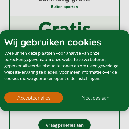
Buiten sporten
Gratis
Eenmalig
Wij gebruiken cookies
We kunnen deze plaatsen voor analyse van onze
Eenmalig een proefles volgen
bezoekersgegevens, om onze website te verbeteren,
gepersonaliseerde inhoud te tonen en om u een geweldige
Groepslessen onder
professionele begeleiding
website-ervaring te bieden. Voor meer informatie over de
cookies die we gebruiken opent u de instellingen.
Vrij in keuze locatie
Je zit nergens aan vast!
Accepteer alles
Nee, pas aan
Vraag proefles aan