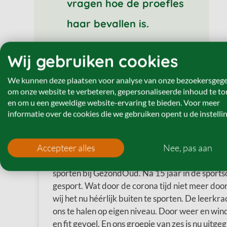
vragen hoe de proefles
haar bevallen is.
Wij gebruiken cookies
We kunnen deze plaatsen voor analyse van onze bezoekersgeg
om onze website te verbeteren, gepersonaliseerde inhoud te t
en om u een geweldige website-ervaring te bieden. Voor meer
Reviews
informatie over de cookies die we gebruiken opent u de instelli
Accepteer alles
Nee, pas aan
“Met een groepje vriendinnen zijn we 2 jaar g
sporten bij GezondOud. Na 15 jaar in de sports
gesport. Wat door de corona tijd niet meer doo
wij het nu héérlijk buiten te sporten. De leerkra
ons te halen op eigen niveau. Door weer en win
en fit gevoel. En ons groepje van zes is nu uitge