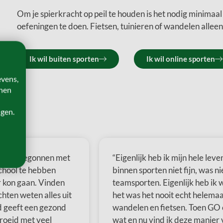
Om je spierkracht op peil te houden is het nodig minimaa
oefeningen te doen. Fietsen, tuinieren of wandelen allee
Ik wil buiten sporten
Ik wil online sporten
evens,
onen
ngen.
eleden begonnen met
“Eigenlijk heb ik mijn hele lev
chool te hebben
binnen sporten niet fijn, was n
r kon gaan. Vinden
teamsporten. Eigenlijk heb ik
chten weten alles uit
het was het nooit echt helemaal
d geeft een gezond
wandelen en fietsen. Toen GO 
groeid met veel
wat en nu vind ik deze manier v