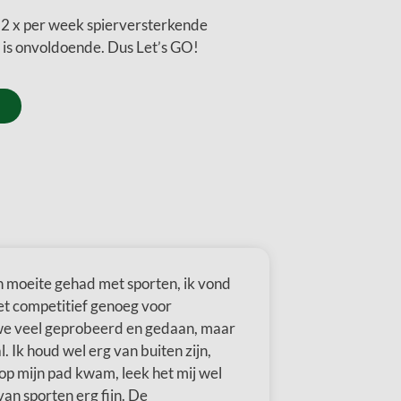
l 2 x per week spierversterkende
n is onvoldoende. Dus Let’s GO!
en moeite gehad met sporten, ik vond
iet competitief genoeg voor
 we veel geprobeerd en gedaan, maar
. Ik houd wel erg van buiten zijn,
op mijn pad kwam, leek het mij wel
an sporten erg fijn. De