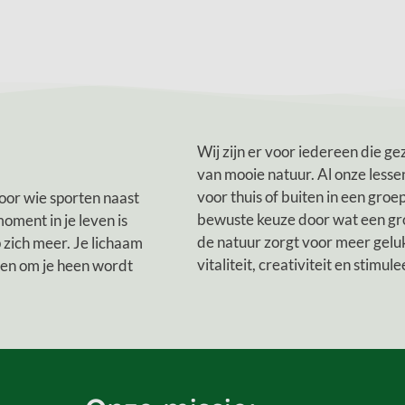
Wij zijn er voor iedereen die g
van mooie natuur. Al onze less
voor thuis of buiten in een gro
oor wie sporten naast
bewuste keuze door wat een gr
oment in je leven is
de natuur zorgt voor meer gelu
 zich meer. Je lichaam
vitaliteit, creativiteit en stim
sen om je heen wordt