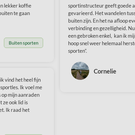
n lekker koffie
sportinstructeur geeft goede a
buiten te gaan
gevarieerd. Het wandelen tuss
buiten zijn. En het na afloop e
verbinding en gezelligheid. Nu
een gebroken enkel, kan ik mi
hoop snel weer helemaal herste
Buiten sporten
sporten”.
Cornelie
 vind het heel fijn
portles. Ik voel me
s op mijn aanraden
 ze ook lid is
t. Ik raad het