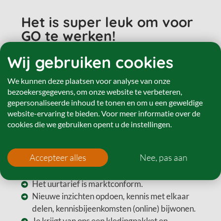
Het is super leuk om voor
GO te werken!
Wij gebruiken cookies
Onze deelnemers training geven werkt
aanstekelijk. Na de training loop je weg met een
We kunnen deze plaatsen voor analyse van onze
grote glimlach op je gezicht. Waarom? Omdat wij
bezoekersgegevens, om onze website te verbeteren,
zulke mooie, wijze en gemotiveerde deelnemers
gepersonaliseerde inhoud te tonen en om u een geweldige
hebben.
website-ervaring te bieden. Voor meer informatie over de
Doordat je training geeft voor GO je een actieve
cookies die we gebruiken opent u de instellingen.
bijdrage levert aan het bevorderen van
gezondheid en geluk en daarmee jij een prachtige
Accepteer alles
Nee, pas aan
maatschappelijke bijdrage levert.
GO is een jong bedrijf, volop in ontwikkeling!
Het uurtarief is marktconform.
Nieuwe inzichten opdoen, kennis met elkaar
delen, kennisbijeenkomsten (online) bijwonen.
Je krijgt van ons een kledingpakket en