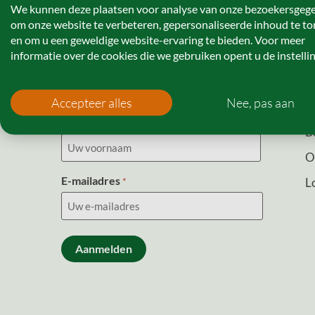
We kunnen deze plaatsen voor analyse van onze bezoekersgeg
om onze website te verbeteren, gepersonaliseerde inhoud te t
en om u een geweldige website-ervaring te bieden. Voor meer
informatie over de cookies die we gebruiken opent u de instelli
Nieuwsbrief
O
Accepteer alles
Nee, pas aan
O
Voornaam
*
B
O
E-mailadres
L
*
CAPTCHA