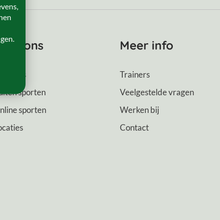
evens,
onen
ngen.
ver ons
Meer info
ver ons
Trainers
uiten sporten
Veelgestelde vragen
nline sporten
Werken bij
ocaties
Contact