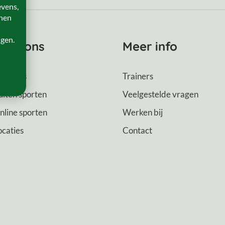
evens,
onen
ngen.
ver ons
Meer info
ver ons
Trainers
uiten sporten
Veelgestelde vragen
nline sporten
Werken bij
ocaties
Contact