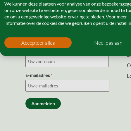
We kunnen deze plaatsen voor analyse van onze bezoekersgeg
om onze website te verbeteren, gepersonaliseerde inhoud te t
en om u een geweldige website-ervaring te bieden. Voor meer
informatie over de cookies die we gebruiken opent u de instelli
Nieuwsbrief
O
Accepteer alles
Nee, pas aan
O
Voornaam
*
B
O
E-mailadres
L
*
CAPTCHA