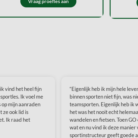
Vraag proefles aan
 vind het heel fijn
“Eigenlijk heb ik mijn hele lev
portles. Ik voel me
binnen sporten niet fijn, was n
s op mijn aanraden
teamsporten. Eigenlijk heb ik
 ze ook lid is
het was het nooit echt helemaal
t. Ik raad het
wandelen en fietsen. Toen GO 
wat en nu vind ik deze manier v
sportinstructeur geeft goede a