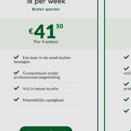
1x per week
Buiten sporten
41
50
€
Per 4 weken
Een keer in de week buiten
bewegen
Groepslessen onder
onl
professionele begeleiding
Vrij in keuze locatie
pro
Maandelijks opzegbaar