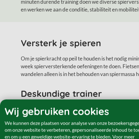
minuten durende training doen we diverse spierver
en werken we aan de conditie, stabiliteit en mobilite
Versterk je spieren
Om je spierkracht op peil te houden is het nodig min
week spierversterkende oefeningen te doen. Fietsen,
wandelen alleen is in het behouden van spiermassa 
Deskundige trainer
Wij gebruiken cookies
Alle trainingen worden gegeven door gecertificeerde 
nemen voor goede individuele begeleiding. Zij maken
We kunnen deze plaatsen voor analyse van onze bezoekersgeg
ieder niveau aantrekkelijk, door de oefening voor de
om onze website te verbeteren, gepersonaliseerde inhoud te t
ander juist uitdagender te maken.
en om u een geweldige website-ervaring te bieden. Voor meer