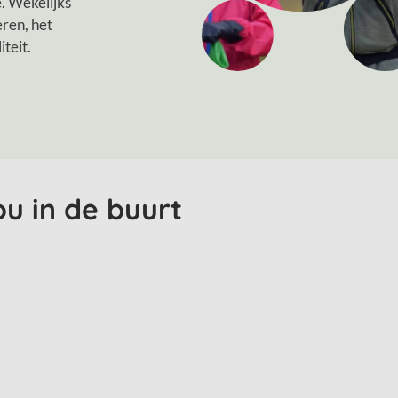
. Wekelijks
eren, het
iteit.
jou in de buurt