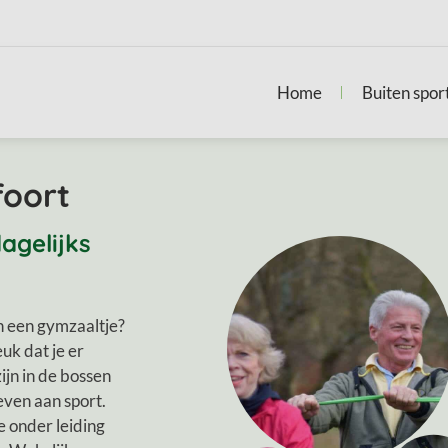
Home
Buiten spor
foort
agelijks
in een gymzaaltje?
uk dat je er
ijn in de bossen
even aan sport.
 onder leiding