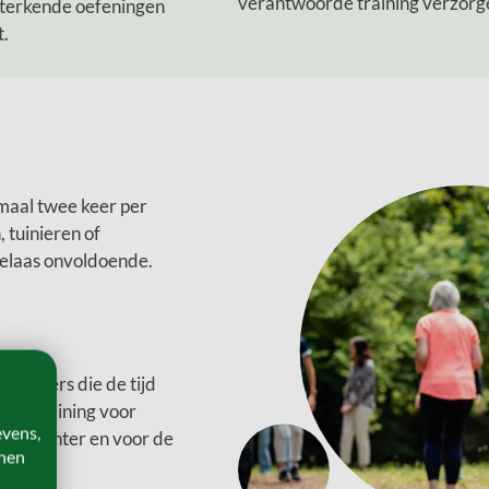
verantwoorde training verzorge
sterkende oefeningen
it.
imaal twee keer per
 tuinieren of
helaas onvoldoende.
trainers die de tijd
 de training voor
evens,
 één lichter en voor de
onen