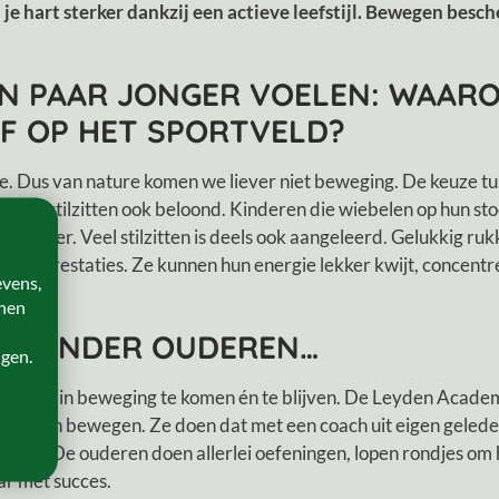
e hart sterker dankzij een actieve leefstijl. Bewegen besch
EEN PAAR JONGER VOELEN: WAAR
EF OP HET SPORTVELD?
 Dus van nature komen we liever niet beweging. De keuze tuss
ordt stilzitten ook beloond. Kinderen die wiebelen op hun stoe
meester. Veel stilzitten is deels ook aangeleerd. Gelukkig rukk
tere prestaties. Ze kunnen hun energie lekker kwijt, concentr
evens,
onen
EN ONDER OUDEREN…
ngen.
g hebt om in beweging te komen én te blijven. De Leyden Acad
r samen bewegen. Ze doen dat met een coach uit eigen geleder
heeft. De ouderen doen allerlei oefeningen, lopen rondjes om 
ar met succes.