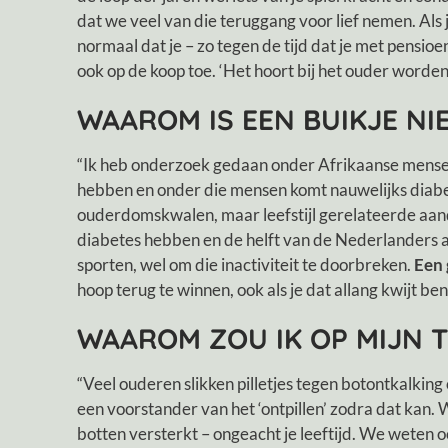
dat we veel van die teruggang voor lief nemen. Als
normaal dat je – zo tegen de tijd dat je met pensioe
ook op de koop toe. ‘Het hoort bij het ouder worden
WAAROM IS EEN BUIKJE N
“Ik heb onderzoek gedaan onder Afrikaanse mensen op
hebben en onder die mensen komt nauwelijks diabetes
ouderdomskwalen, maar leefstijl gerelateerde aan
diabetes hebben en de helft van de Nederlanders aa
sporten, wel om die inactiviteit te doorbreken.
Een 
hoop terug te winnen, ook als je dat allang kwijt be
WAAROM ZOU IK OP MIJN 
“Veel ouderen slikken pilletjes tegen botontkalking
een voorstander van het ‘ontpillen’ zodra dat kan. W
botten versterkt – ongeacht je leeftijd. We weten oo