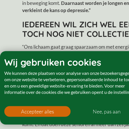
in beweging komt.
Daarnaast worden je longen en j
verkleint de kans op depressie.”
IEDEREEN WIL ZICH WEL 
TOCH NOG NIET COLLECTI
“Ons lichaam gaat graag spaarzaam om met energie.
eenvoudige. We zijn liever lui dan moe. Daarnaast w
Wij gebruiken cookies
beschouwd en krijgen dat ook te horen van de juf of 
Sommige kinderen leveren dankzij dat staan ook be
We kunnen deze plaatsen voor analyse van onze bezoekersgeg
zodoende betere cijfers.”
om onze website te verbeteren, gepersonaliseerde inhoud te t
en om u een geweldige website-ervaring te bieden. Voor meer
ONDERZOEK NAAR BEWEG
informatie over de cookies die we gebruiken opent u de instelli
…laat zien dat je niet perse een professional nodi
gevolgd, die samen vijf ochtenden per week een uu
Accepteer alles
Nee, pas aan
verleden gymleraar is geweest of veel met gesport 
komt. En dat doen deze senioren al meer dan zes ja