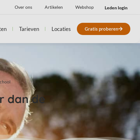
Over ons
Artikelen
Webshop
Leden login
ten
Tarieven
Locaties
Gratis proberen
school
r dan de