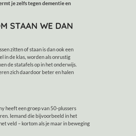
ermt je zelfs tegen dementie en
OM STAAN WE DAN
en zitten of staan is dan ook een
l in de klas, worden als onrustig
en de statafels op in het onderwijs.
eren zich daardoor beter en halen
emy heeft een groep van 50-plussers
en. Iemand die bijvoorbeeld in het
het veld – kortom als je maar in beweging