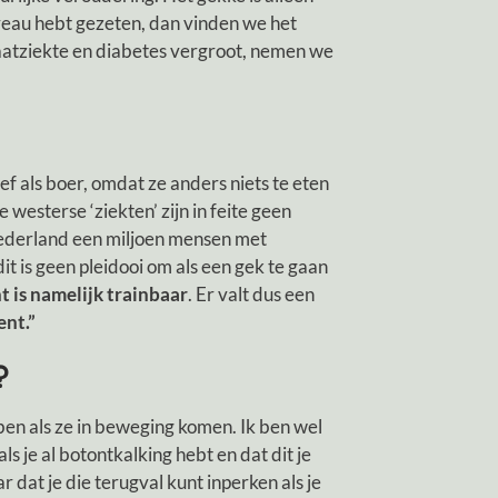
ureau hebt gezeten, dan vinden we het
n vaatziekte en diabetes vergroot, nemen we
ef als boer, omdat ze anders niets te eten
westerse ‘ziekten’ zijn in feite geen
Nederland een miljoen mensen met
t is geen pleidooi om als een gek te gaan
t is namelijk trainbaar
. Er valt dus een
ent.”
?
bben als ze in beweging komen. Ik ben wel
s je al botontkalking hebt en dat dit je
 dat je die terugval kunt inperken als je