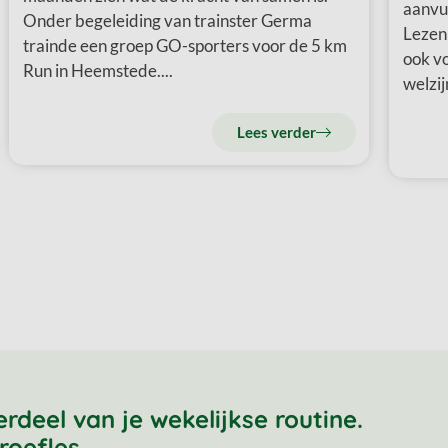
aanvul
Onder begeleiding van trainster Germa
Lezen 
trainde een groep GO-sporters voor de 5 km
ook vo
Run in Heemstede....
welzijn
Lees verder
eel van je wekelijkse routine.
roefles.