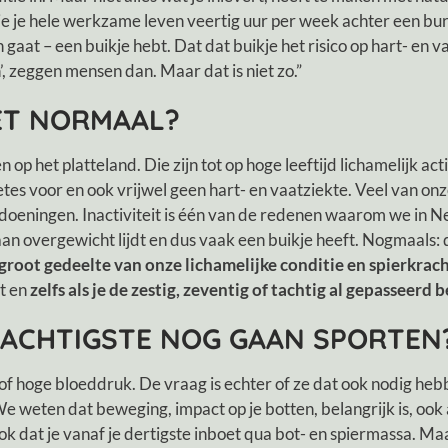
 je je hele werkzame leven veertig uur per week achter een b
n gaat – een buikje hebt. Dat dat buikje het risico op hart- e
’, zeggen mensen dan. Maar dat is niet zo.”
IET NORMAAL?
 het platteland. Die zijn tot op hoge leeftijd lichamelijk acti
 voor en ook vrijwel geen hart- en vaatziekte. Veel van onze 
doeningen. Inactiviteit is één van de redenen waarom we in 
n overgewicht lijdt en dus vaak een buikje heeft. Nogmaals: di
groot gedeelte van onze lichamelijke conditie en spierkrach
nt en
zelfs als je de zestig, zeventig of tachtig al gepasseerd b
TACHTIGSTE NOG GAAN SPORTEN
 of hoge bloeddruk. De vraag is echter of ze dat ook nodig he
e weten dat beweging, impact op je botten, belangrijk is, ook al
k dat je vanaf je dertigste inboet qua bot- en spiermassa. Maar