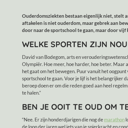
Ouderdomsziekten bestaan eigenlijk niet, stelt
aftakelen is niet ouderdom, maar gebrek aan beweg
door naar de sportschool te gaan, maar door vijf
WELKE SPORTEN ZIJN NOU 
David van Bodegom, arts en verouderingswetensc
Olympiër. Hoe meer, hoe harder, hoe beter. Maar al
het gaat om het bewegen. Puur vanuit het oogpunt 
sportschool te gaan. Voor je lijf is het belangrijke
beroep doen er om die reden goed aan heel regelmati
te halen.”
BEN JE OOIT TE OUD OM T
“Nee. Er zijn honderdjarigen die nog de
marathon
l
de loop der jaren wel iets van je spierkracht en cond