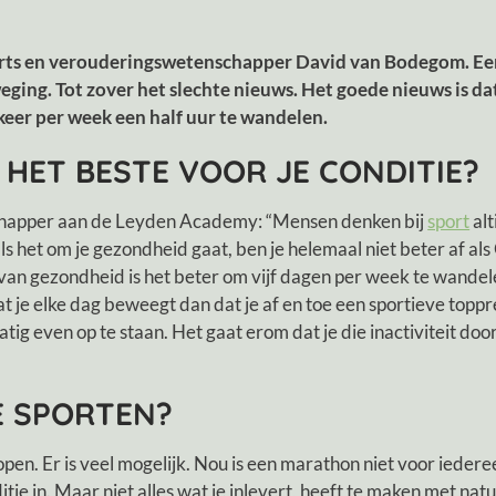
 arts en verouderingswetenschapper David van Bodegom. Ee
ing. Tot zover het slechte nieuws. Het goede nieuws is dat 
 keer per week een half uur te wandelen.
HET BESTE VOOR JE CONDITIE?
happer aan de Leyden Academy: “Mensen denken bij
sport
alt
s het om je gezondheid gaat, ben je helemaal niet beter af als
van gezondheid is het beter om vijf dagen per week te wandel
r dat je elke dag beweegt dan dat je af en toe een sportieve to
g even op te staan. Het gaat erom dat je die inactiviteit door
E SPORTEN?
open. Er is veel mogelijk. Nou is een marathon niet voor iedere
itie in. Maar niet alles wat je inlevert, heeft te maken met nat