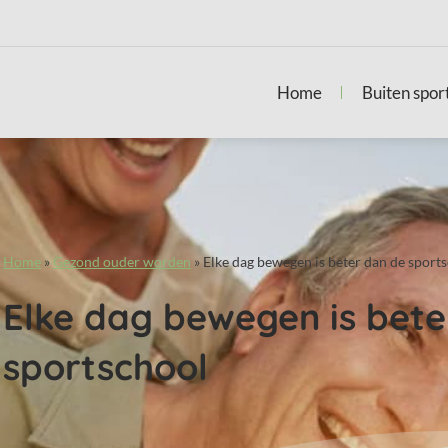
Home
Buiten spor
Home
»
Gezond ouder worden
»
Elke dag bewegen is beter dan de sport
Elke dag bewegen is bete
sportschool