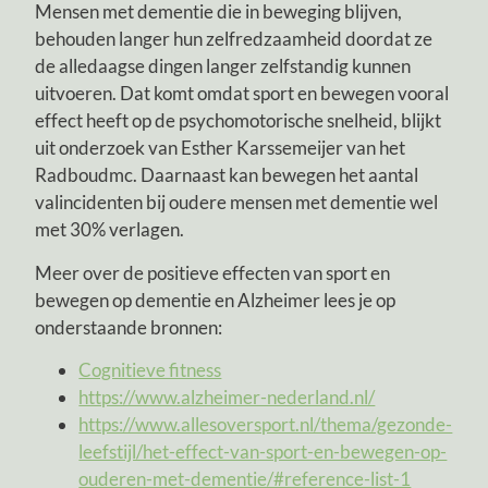
Mensen met dementie die in beweging blijven,
behouden langer hun zelfredzaamheid doordat ze
de alledaagse dingen langer zelfstandig kunnen
uitvoeren. Dat komt omdat sport en bewegen vooral
effect heeft op de psychomotorische snelheid, blijkt
uit onderzoek van Esther Karssemeijer van het
Radboudmc. Daarnaast kan bewegen het aantal
valincidenten bij oudere mensen met dementie wel
met 30% verlagen.
Meer over de positieve effecten van sport en
bewegen op dementie en Alzheimer lees je op
onderstaande bronnen:
Cognitieve fitness
https://www.alzheimer-nederland.nl/
https://www.allesoversport.nl/thema/gezonde-
leefstijl/het-effect-van-sport-en-bewegen-op-
ouderen-met-dementie/#reference-list-1