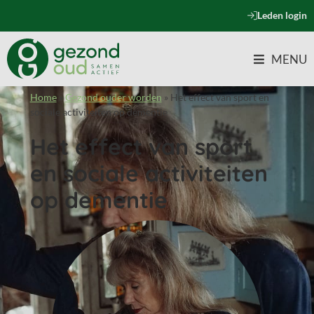
Leden login
MENU
Home
»
Gezond ouder worden
»
Het effect van sport en
sociale activiteiten op dementie
Het effect van sport
en sociale activiteiten
op dementie