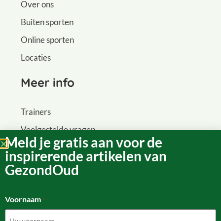
Over ons
Buiten sporten
Online sporten
Locaties
Meer info
Trainers
Veelgestelde vragen
Meld je gratis aan voor de
Werken bij
inspirerende artikelen van
Contact
GezondOud
Contact
Voornaam
*
E: info@gezondoud.com